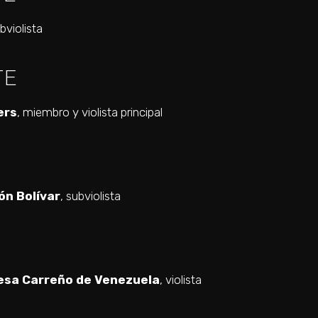
ubviolista
TE
ers
, miembro y violista principal
ón Bolívar
, subviolista
esa Carreño de Venezuela
, violista