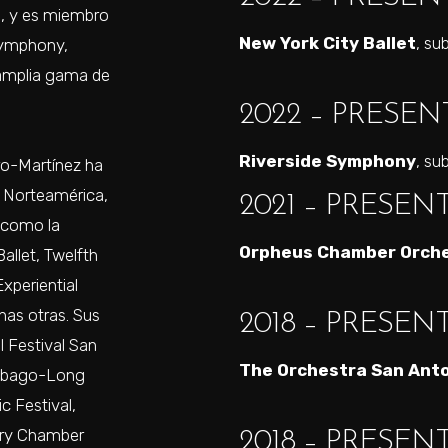
s, y es miembro
New York City Ballet
, su
Symphony,
 amplia gama de
2022 – PRESEN
Riverside Symphony
, su
ro-Martínez ha
r Norteamérica,
2021 – PRESEN
 como la
Orpheus Chamber Orch
llet, Twelfth
xperiential
has otras. Sus
2018 – PRESEN
l Festival San
The Orchestra San Ant
Sebago-Long
c Festival,
try Chamber
2018 – PRESEN