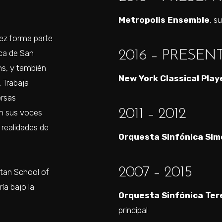
Metropolis Ensemble
, s
ez forma parte
ica de San
2016 – PRESEN
s, y también
New York Classical Play
. Trabaja
ersas
2011 – 2012
n sus voces
s realidades de
Orquesta Sinfónica Sim
2007 – 2015
tan School of
ía bajo la
Orquesta Sinfónica Ter
principal