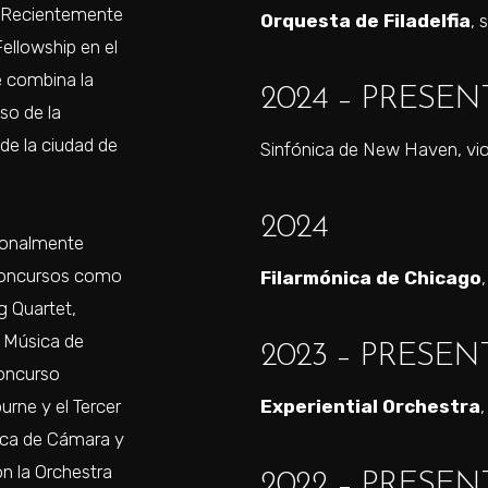
. Recientemente
Orquesta de Filadelfia
, 
ellowship en el
e combina la
2024 – PRESEN
so de la
de la ciudad de
Sinfónica de New Haven, vio
2024
ionalmente
concursos como
Filarmónica de Chicago
g Quartet,
e Música de
2023 – PRESEN
Concurso
rne y el Tercer
Experiential Orchestra
,
ica de Cámara y
n la Orchestra
2022 – PRESEN