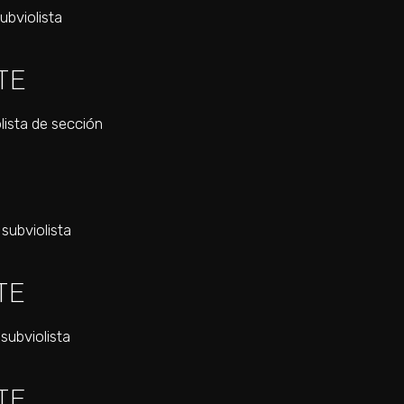
subviolista
TE
lista de sección
, subviolista
TE
 subviolista
TE