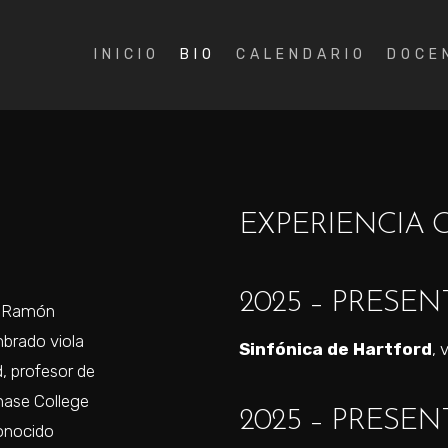
INICIO
BIO
CALENDARIO
DOCE
EXPERIENCIA
2025 – PRESEN
k, Ramón
brado viola
Sinfónica de Hartford
, 
d, profesor de
chase College
2025 – PRESEN
onocido