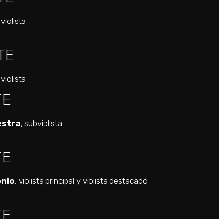
bviolista
TE
bviolista
TE
estra
, subviolista
TE
onio
, violista principal y violista destacado
TE