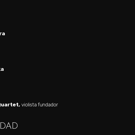
ra
ka
Quartet,
violista fundador
IDAD