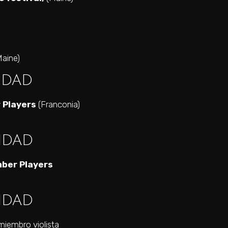
aine)
IDAD
 Players
(Franconia)
IDAD
ber Players
IDAD
iembro violista