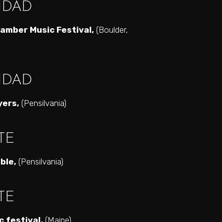
IDAD
amber Music Festival,
(Boulder,
IDAD
yers,
(Pensilvania)
TE
ble,
(Pensilvania)
TE
 festival,
(Maine)